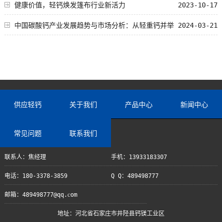
健康价值，轻钙焕发篷布行业新活力
2023-10-17
中国碳酸钙产业发展趋势与市场分析：从轻重钙并举
2024-03-21
到重钙市场转型
供应轻钙
关于我们
产品中心
新闻中心
常见问题
联系我们
联系人：焦经理
手机：13933183307
电话：180-3378-3859
Q Q：489498777
邮箱：489498777@qq.com
地址：河北省石家庄市井陉县钙镁工业区