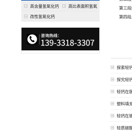
高含量氢氧化钙
高比表面积氢氧
第三段阐
化钙
改性氢氧化钙
第四段总
探索轻
探究轻
轻钙在
塑料填
轻钙在
轻质碳