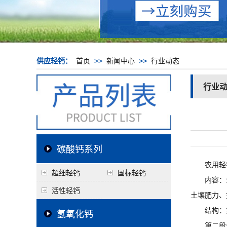
供应轻钙：
首页
>>
新闻中心
>>
行业动态
行业
碳酸钙系列
农用
轻
超细轻钙
国标轻钙
内容：介
活性轻钙
土壤肥力、
结构：第
氢氧化钙
第二段分