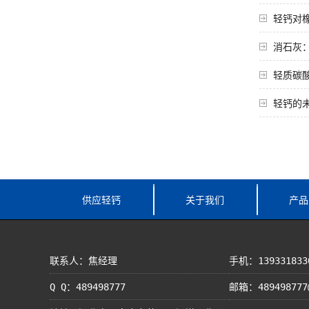
轻钙对
消石灰
轻质碳
轻钙的
供应轻钙
关于我们
产品
联系人：焦经理
手机：139331833
Q Q：489498777
邮箱：489498777