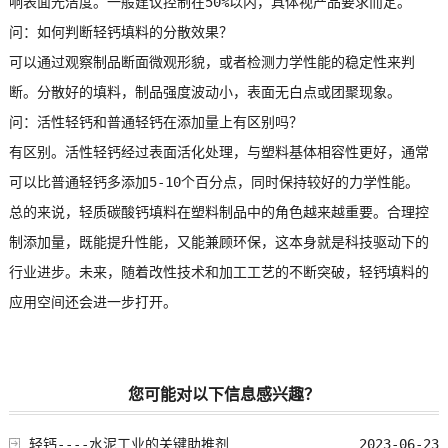
响表面光洁度。一般建议控制在50%以内，具体视产品要求而定。
问：如何判断轻钙填料的分散效果？
可以通过观察制品断面微观形貌，或者检测力学性能的稳定性来判
断。分散好的填料，制品强度波动小，表面无白点或团聚现象。
问：活性轻钙和普通轻钙在添加量上有区别吗？
有区别。活性轻钙经过表面活化处理，与塑料基体相容性更好，通常
可以比普通轻钙多添加5-10个百分点，同时保持较好的力学性能。
总的来说，轻质碳酸钙填料在塑料制品中的角色越来越重要。合理控
制添加量，既能提升性能，又能兼顾环保，这本身就是科技驱动下的
行业进步。未来，随着改性技术和加工工艺的不断突破，轻钙填料的
应用空间还会进一步打开。
您可能对以下信息感兴趣？
轻钙----水泥工业的关键助推剂
2023-06-23