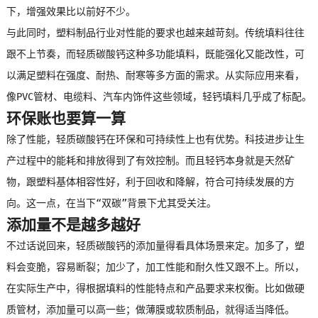
下，增强效果比以前好不少。
与此同时，塑料制品行业对性能的要求也越来越苛刻。传统填料往往
跟不上节奏，而轻质碳酸钙这种多功能填料，既能强化又能改性，可
以满足塑料在强度、耐热、耐寒等多方面的需求。从实际应用来看，
像PVC管材、电缆料、汽车内饰件这些领域，
轻钙
填料几乎成了标配。
环保账也要算一算
除了性能，轻质碳酸钙在环保和可持续性上也有优势。科技进步让生
产过程中的能耗和排放得到了有效控制。而且
轻钙
本身就是天然矿
物，跟塑料基体相容性好，利于回收和降解，符合可持续发展的方
向。这一点，在当下“双碳”背景下尤其受关注。
添加量不是越多越好
不过话说回来，轻质碳酸钙的添加量得看具体场景来定。加多了，塑
料会变脆，容易断裂；加少了，加工性能和耐久性又跟不上。所以，
在实际生产中，得根据填料的性能特点和产品要求来权衡。比如做硬
质管材，添加量可以高一些；做薄膜或软质制品，就得适当降低。