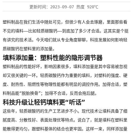
更新时间：
2023-09-07
热度
920℃
塑料制品在我们生活中随处可见，但很少有人会去琢磨，里面那些看
不见的填料——比如
轻质碳酸钙
——到底加了多少才合适。这其实是个挺
有讲究的技术活。今天咱们就从专业角度聊聊，科技发展如何影响
轻
质碳酸钙
在塑料里的添加量。
填料添加量：塑料性能的隐形调节器
塑料制品的性能好坏，影响因素很多，填料添加量是其中容易被忽视
却又很关键的一环。
轻质碳酸钙
作为重要的填料，对塑料的强度、硬
度、耐热性、阻燃性等物理性能都有明显的调控作用。加得合适，塑
料制品能“脱胎换骨”；加得不合适，反而会拖后腿。
科技升级让
轻钙
填料更“听话”
这些年，轻质碳酸钙的生产工艺进步不小。现代技术让填料具备了细
腻度高、分散性好、表面处理优等特点。说白了，就是填料在塑料里
能散得更均匀，跟塑料基体的结合也更牢固。这样一来，同样添加量