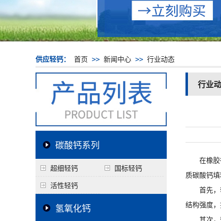
供应轻钙：
首页
>>
新闻中心
>>
行业动态
行业
碳酸钙系列
在橡胶行
超细轻钙
国标轻钙
质碳酸钙
填
活性轻钙
首先，
结构强度，
氢氧化钙
其次，轻