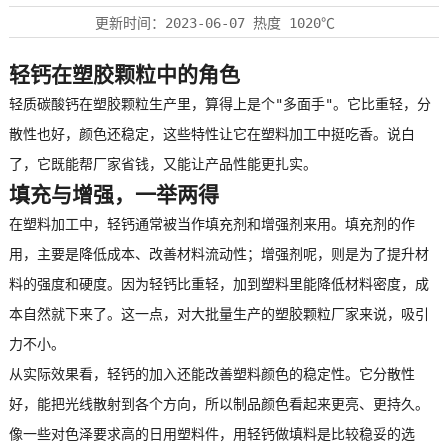
更新时间：
2023-06-07
热度
1020℃
轻钙
在塑胶颗粒中的角色
轻质碳酸钙
在塑胶颗粒生产里，算得上是个"多面手"。它比重轻，分
散性也好，颜色还稳定，这些特性让它在塑料加工中挺吃香。说白
了，它既能帮厂家省钱，又能让产品性能更扎实。
填充与增强，一举两得
在塑料加工中，
轻钙
通常被当作填充剂和增强剂来用。填充剂的作
用，主要是降低成本、改善材料流动性；增强剂呢，则是为了提升材
料的强度和硬度。因为
轻钙
比重轻，加到塑料里能降低材料密度，成
本自然就下来了。这一点，对大批量生产的塑胶颗粒厂家来说，吸引
力不小。
从实际效果看，轻钙的加入还能改善塑料颜色的稳定性。它分散性
好，能把光线散射到各个方向，所以制品颜色看起来更亮、更持久。
像一些对色泽要求高的日用塑料件，用轻钙做填料是比较稳妥的选