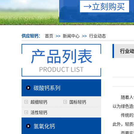
供应轻钙：
首页
>>
新闻中心
>>
行业动态
行业
碳酸钙系列
随着人们
超细轻钙
国标轻钙
以为绿色造
活性轻钙
传统的造
此外，
轻质
氢氧化钙
而要实现