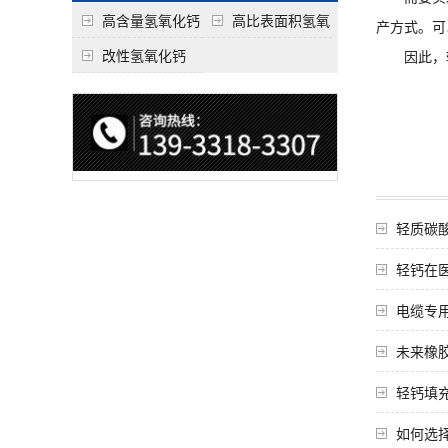
高含量氢氧化钙
高比表面积氢氧
产方式。可
化钙
改性氢氧化钙
因此，轻
轻质碳酸
轻钙在
电缆专
未来橡
轻钙填
如何选