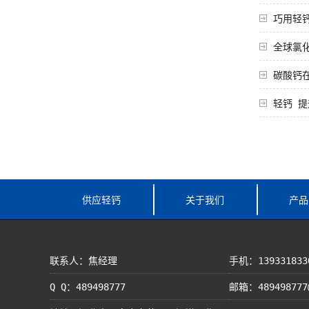
巧用轻
全球氯
碳酸钙
轻钙 
供应轻钙
关于我们
产品
联系人：焦经理
手机：139331833
Q Q：489498777
邮箱：489498777